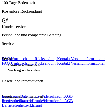
100 Tage Bedenkzeit
Kostenlose Rücksendung
Kundenservice
Persönliche und kompetente Beratung
Service
FAQ
Service
Umtausch und Rücksendung
Kontakt
Versandinformationen
FAQ
Umtausch und Rücksendung
Kontakt
Versandinformationen
Vertrag widerrufen
Vertrag widerrufen
Gesetzliche Informationen
Impressum
Gesetzliche Informationen
Datenschutz
Widerrufsrecht
AGB
Barrierefreiheitserklärung
Impressum
Datenschutz
Widerrufsrecht
AGB
Barrierefreiheitserklärung